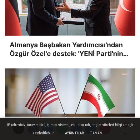
Almanya Başbakan Yardımcısı'ndan
Özgür Özel'e destek: 'YENİ Parti'nin
kuruluşu demokrasi mücadelesinde
tar...
IP adresiniz, tarayıcı türü, işletim sistemi, etki alan adı, erişim süreleri bilgi amaçlı
kaydedilebilir.
AYRINTILAR
TAMAM
Yorumlar
Yorumlar