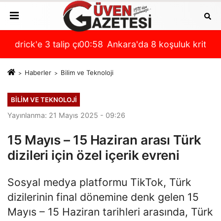
i son durum
p çıktı!
00:58
Ankara'da 8 koşuluk kritik program! İşte Misl
00:
Haberler
Bilim ve Teknoloji
BILIM VE TEKNOLOJI
Yayınlanma: 21 Mayıs 2025 - 09:26
15 Mayıs – 15 Haziran arası Türk
dizileri için özel içerik evreni
Sosyal medya platformu TikTok, Türk
dizilerinin final dönemine denk gelen 15
Mayıs – 15 Haziran tarihleri arasında, Türk