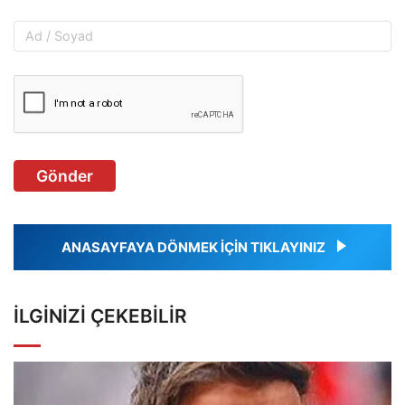
Gönder
ANASAYFAYA DÖNMEK İÇİN TIKLAYINIZ
İLGINIZI ÇEKEBILIR