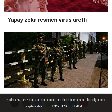
Yapay zeka resmen virüs üretti
Sri Lanka'da cezaevi karıştı: Kanlı
IP adresiniz, tarayıcı türü, işletim sistemi, etki alan adı, erişim süreleri bilgi amaçlı
olayda 2 kişi öldü
kaydedilebilir.
AYRINTILAR
TAMAM
Yorumlar
Yorumlar