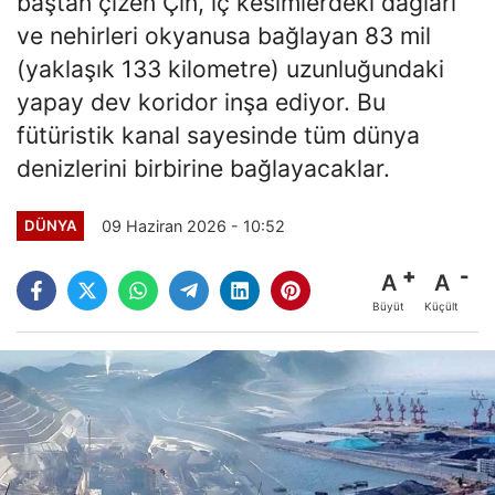
baştan çizen Çin, iç kesimlerdeki dağları
ve nehirleri okyanusa bağlayan 83 mil
(yaklaşık 133 kilometre) uzunluğundaki
yapay dev koridor inşa ediyor. Bu
fütüristik kanal sayesinde tüm dünya
denizlerini birbirine bağlayacaklar.
09 Haziran 2026 - 10:52
DÜNYA
A
A
Büyüt
Küçült