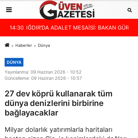
 GÜRLEK’TEN 4 YILDIR ÇÖZÜLEMEYEN CİNAYET İÇİN 
13:36
IĞDIR İL ÖZEL İDARESİ’NDEN KÖYLERDE DE
00:
Haberler
Dünya
DÜNYA
Yayınlanma: 09 Haziran 2026 - 10:52
Güncelleme: 09 Haziran 2026 - 10:57
27 dev köprü kullanarak tüm
dünya denizlerini birbirine
bağlayacaklar
Milyar dolarlık yatırımlarla haritaları