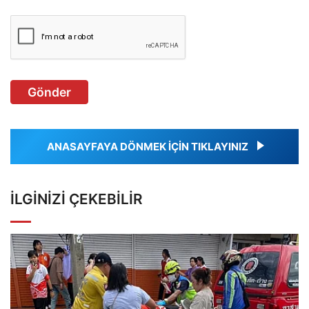
Gönder
ANASAYFAYA DÖNMEK İÇİN TIKLAYINIZ
İLGINIZI ÇEKEBILIR