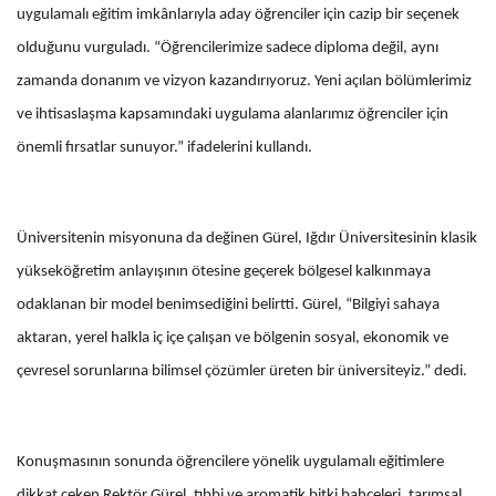
uygulamalı eğitim imkânlarıyla aday öğrenciler için cazip bir seçenek
olduğunu vurguladı. “Öğrencilerimize sadece diploma değil, aynı
zamanda donanım ve vizyon kazandırıyoruz. Yeni açılan bölümlerimiz
ve ihtisaslaşma kapsamındaki uygulama alanlarımız öğrenciler için
önemli fırsatlar sunuyor.” ifadelerini kullandı.
Üniversitenin misyonuna da değinen Gürel, Iğdır Üniversitesinin klasik
yükseköğretim anlayışının ötesine geçerek bölgesel kalkınmaya
odaklanan bir model benimsediğini belirtti. Gürel, “Bilgiyi sahaya
aktaran, yerel halkla iç içe çalışan ve bölgenin sosyal, ekonomik ve
çevresel sorunlarına bilimsel çözümler üreten bir üniversiteyiz.” dedi.
Konuşmasının sonunda öğrencilere yönelik uygulamalı eğitimlere
dikkat çeken Rektör Gürel, tıbbi ve aromatik bitki bahçeleri, tarımsal