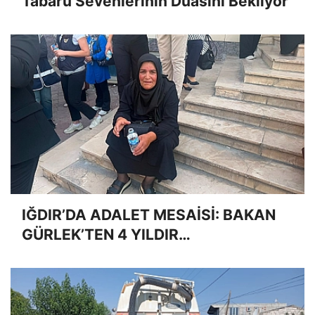
Tabaru Sevenlerinin Duasını Bekliyor
IĞDIR’DA ADALET MESAİSİ: BAKAN
GÜRLEK’TEN 4 YILDIR
ÇÖZÜLEMEYEN CİNAYET İÇİN
"TAKİPÇİSİ OLACAĞIM" SÖZü