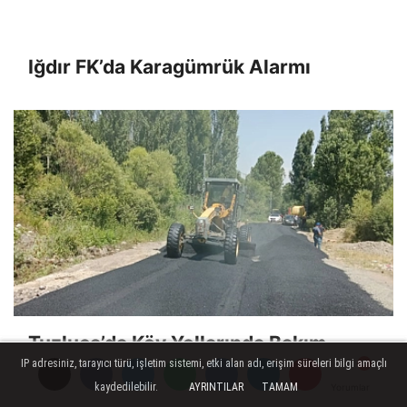
Iğdır FK’da Karagümrük Alarmı
Tuzluca’da Köy Yollarında Bakım
Seferberliği
IP adresiniz, tarayıcı türü, işletim sistemi, etki alan adı, erişim süreleri bilgi amaçlı
kaydedilebilir.
AYRINTILAR
TAMAM
Yorumlar
Yorumlar