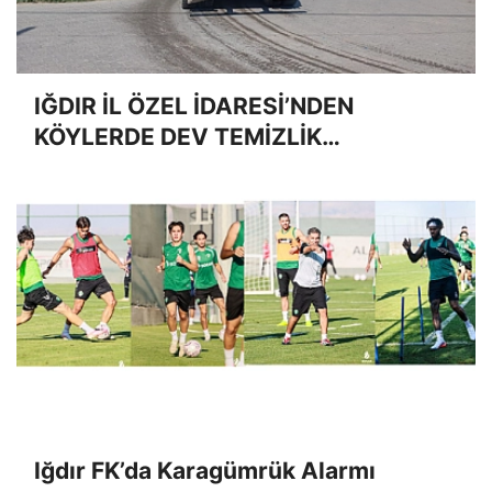
IĞDIR İL ÖZEL İDARESİ’NDEN
KÖYLERDE DEV TEMİZLİK
SEFERBERLİĞİ: "DAHA TEMİZ VE
YAŞANABİLİR BİR İĞDIR İÇİN
SAHADAYIZ"
Iğdır FK’da Karagümrük Alarmı