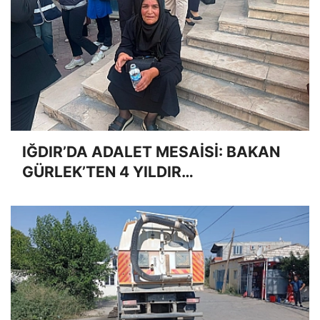
IĞDIR’DA ADALET MESAİSİ: BAKAN
GÜRLEK’TEN 4 YILDIR
ÇÖZÜLEMEYEN CİNAYET İÇİN
"TAKİPÇİSİ OLACAĞIM" SÖZü