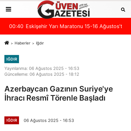
İZ VE YAŞANABİLİR BİR İĞDIR İÇİN SAHADAYIZ"
arı açıklandı!
00:40
Eskişehir Yarı Maratonu 15-16 Ağustos'ta s
00:
Haberler
Iğdır
IĞDIR
Yayınlanma: 06 Ağustos 2025 - 16:53
Güncelleme: 06 Ağustos 2025 - 18:12
Azerbaycan Gazının Suriye'ye
İhracı Resmî Törenle Başladı
06 Ağustos 2025 - 16:53
IĞDIR