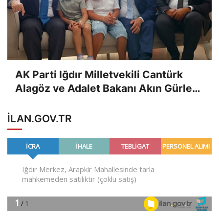
AK Parti Iğdır Milletvekili Cantürk
Alagöz ve Adalet Bakanı Akın Gürlek,
Kutsal Topraklardan Dönen Hacı
Pakize Güneş'i Evinde Ziyaret Etti
ILAN.GOV.TR