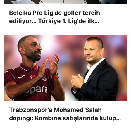
Belçika Pro Lig'de goller tercih
ediliyor… Türkiye 1. Lig'de ilk
yarılarda gol sesi çıkacak mı? İşte
Misli'den günün tüyoları
Trabzonspor'a Mohamed Salah
dopingi: Kombine satışlarında kulüp
rekoru kırıldı!