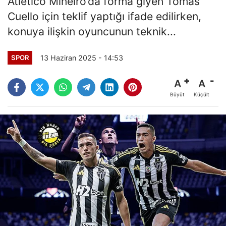
Atletico Mineiro’da forma giyen Tomas
Cuello için teklif yaptığı ifade edilirken,
konuya ilişkin oyuncunun teknik...
13 Haziran 2025 - 14:53
SPOR
A
A
Büyüt
Küçült