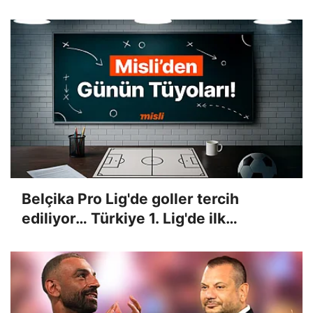
İşte Misli'de günün en çok oynanan
maçları
Belçika Pro Lig'de goller tercih
ediliyor… Türkiye 1. Lig'de ilk
yarılarda gol sesi çıkacak mı? İşte
Misli'den günün tüyoları