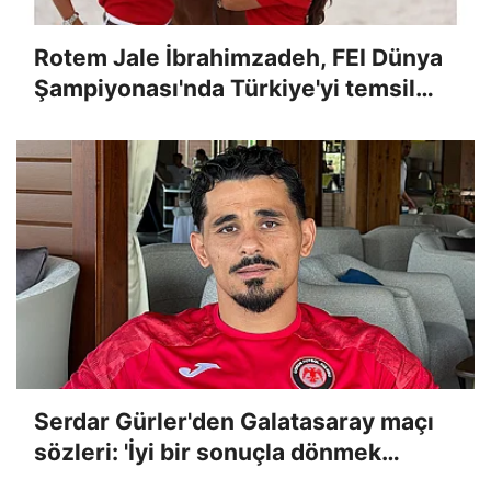
Rotem Jale İbrahimzadeh, FEI Dünya
Şampiyonası'nda Türkiye'yi temsil
edecek
Serdar Gürler'den Galatasaray maçı
sözleri: 'İyi bir sonuçla dönmek
istiyoruz!'