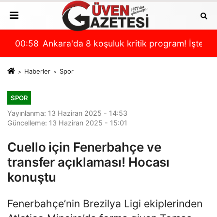
i son durum
p çıktı!
00:58
Ankara'da 8 koşuluk kritik program! İşte Misl
00:
Haberler
Spor
SPOR
Yayınlanma: 13 Haziran 2025 - 14:53
Güncelleme: 13 Haziran 2025 - 15:01
Cuello için Fenerbahçe ve
transfer açıklaması! Hocası
konuştu
Fenerbahçe’nin Brezilya Ligi ekiplerinden