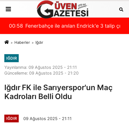
ki son durum
ip çıktı!
00:58
Ankara'da 8 koşuluk kritik program! İşte Mis
00
Haberler
Iğdır
IĞDIR
Yayınlanma: 09 Ağustos 2025 - 21:11
Güncelleme: 09 Ağustos 2025 - 21:20
Iğdır FK ile Sarıyerspor'un Maç
Kadroları Belli Oldu
09 Ağustos 2025 - 21:11
IĞDIR