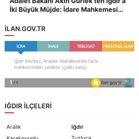
Adalet Bakanı Akın Gürlek’ten Iğdır’a
İki Büyük Müjde: İdare Mahkemesi
Kuruluyor, Kent 2. Bölgeye Yükseliyor
ILAN.GOV.TR
IĞDIR İLÇELERI
Aralık
Iğdır
Tuzluca
Karakoyunlu