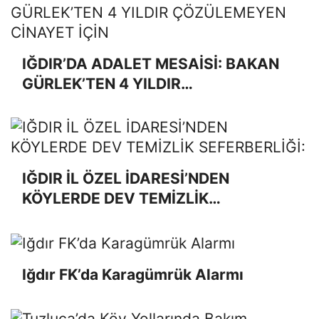
IĞDIR’DA ADALET MESAİSİ: BAKAN
GÜRLEK’TEN 4 YILDIR
ÇÖZÜLEMEYEN CİNAYET İÇİN
"TAKİPÇİSİ OLACAĞIM" SÖZü
IĞDIR İL ÖZEL İDARESİ’NDEN
KÖYLERDE DEV TEMİZLİK
SEFERBERLİĞİ: "DAHA TEMİZ VE
YAŞANABİLİR BİR İĞDIR İÇİN
SAHADAYIZ"
Iğdır FK’da Karagümrük Alarmı