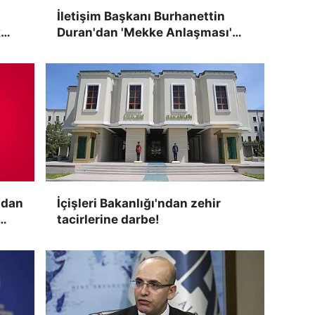
İletişim Başkanı Burhanettin
k
Duran'dan 'Mekke Anlaşması'
r
paylaşımı: Bölgemizde barış ve
istikrarın korunmasına önemli
katkılar sağlayacak
'dan
İçişleri Bakanlığı'ndan zehir
tacirlerine darbe!
rin