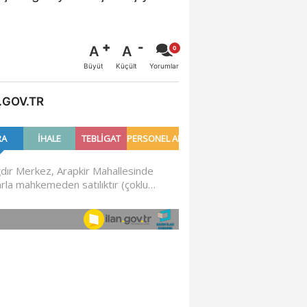
A
A
Büyüt
Küçült
Yorumlar
.GOV.TR