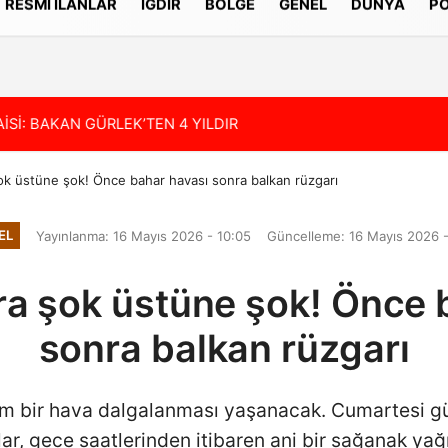
RESMI İLANLAR
IĞDIR
BÖLGE
GENEL
DÜNYA
PO
Gizlilik İlkeleri
Sİ: BAKAN GÜRLEK’TEN 4 YILDIR ÇÖZÜLEMEYEN CİNAYET İÇİN 
13:36
IĞDIR İL ÖZEL
şok üstüne şok! Önce bahar havası sonra balkan rüzgarı
EL
Yayınlanma: 16 Mayıs 2026 - 10:05
Güncelleme: 16 Mayıs 2026 -
ara şok üstüne şok! Önce 
sonra balkan rüzgarı
tam bir hava dalgalanması yaşanacak. Cumartesi g
ar, gece saatlerinden itibaren ani bir sağanak yağ