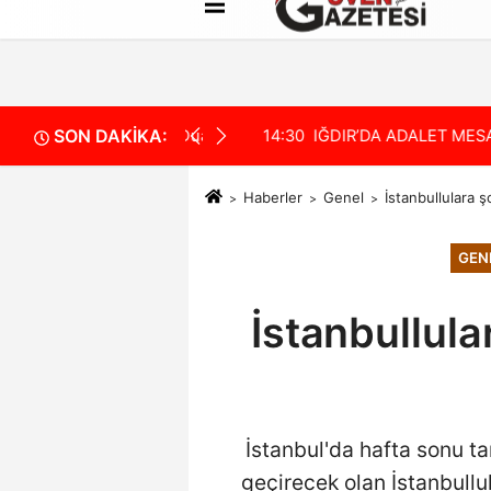
Künye
İletişim
Çerez Politikası
SON DAKİKA:
Tabaru Sevenlerinin Duasını Bekliyor
14:30
IĞDIR’DA ADALET MESAİ
Haberler
Genel
İstanbullulara 
GEN
İstanbullul
İstanbul'da hafta sonu 
geçirecek olan İstanbullul