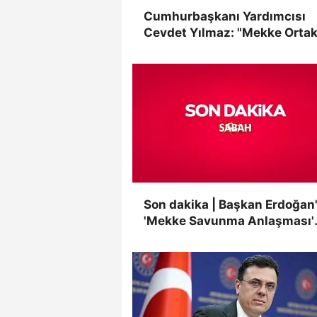
Cumhurbaşkanı Yardımcısı
Cevdet Yılmaz: "Mekke Orta
Savunma Anlaşması tarihi bi
adımdır"
Son dakika | Başkan Erdoğan
'Mekke Savunma Anlaşması'
paylaşımı: Tüm kardeş ülkele
katılımına açıktır