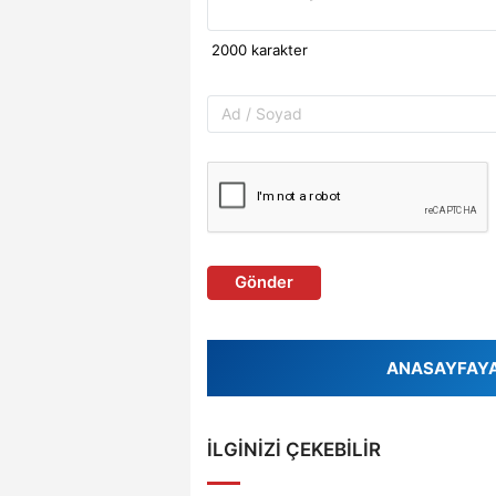
Gönder
ANASAYFAYA 
İLGINIZI ÇEKEBILIR