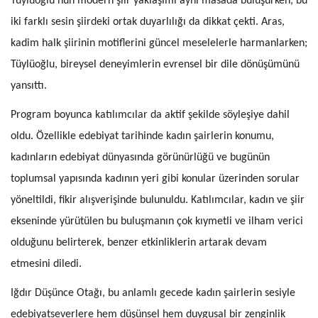
Tüylüoğlu’nun modern şiir yaklaşımı aynı masada buluşurken, bu
iki farklı sesin şiirdeki ortak duyarlılığı da dikkat çekti. Aras,
kadim halk şiirinin motiflerini güncel meselelerle harmanlarken;
Tüylüoğlu, bireysel deneyimlerin evrensel bir dile dönüşümünü
yansıttı.
Program boyunca katılımcılar da aktif şekilde söyleşiye dahil
oldu. Özellikle edebiyat tarihinde kadın şairlerin konumu,
kadınların edebiyat dünyasında görünürlüğü ve bugünün
toplumsal yapısında kadının yeri gibi konular üzerinden sorular
yöneltildi, fikir alışverişinde bulunuldu. Katılımcılar, kadın ve şiir
ekseninde yürütülen bu buluşmanın çok kıymetli ve ilham verici
olduğunu belirterek, benzer etkinliklerin artarak devam
etmesini diledi.
Iğdır Düşünce Otağı, bu anlamlı gecede kadın şairlerin sesiyle
edebiyatseverlere hem düşünsel hem duygusal bir zenginlik