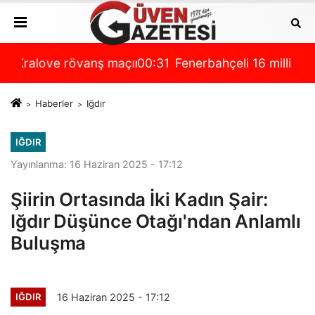
rası
çının hazırlıkları başladı
00:31
Fenerbahçeli 16 milli atlet Avrupa Şampiyona
00:
Haberler
Iğdır
IĞDIR
Yayınlanma: 16 Haziran 2025 - 17:12
Şiirin Ortasında İki Kadın Şair:
Iğdır Düşünce Otağı'ndan Anlamlı
Buluşma
16 Haziran 2025 - 17:12
IĞDIR