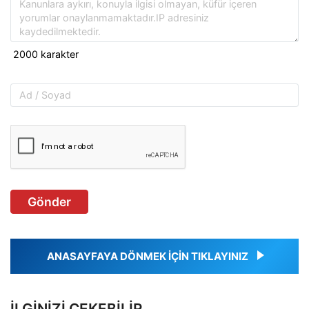
Gönder
ANASAYFAYA DÖNMEK İÇİN TIKLAYINIZ
İLGINIZI ÇEKEBILIR