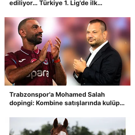
ediliyor… Türkiye 1. Lig'de ilk
yarılarda gol sesi çıkacak mı? İşte
Misli'den günün tüyoları
Trabzonspor'a Mohamed Salah
dopingi: Kombine satışlarında kulüp
rekoru kırıldı!