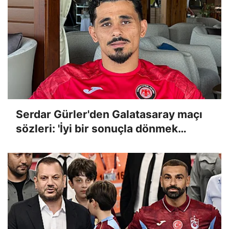
Serdar Gürler'den Galatasaray maçı
sözleri: 'İyi bir sonuçla dönmek
istiyoruz!'