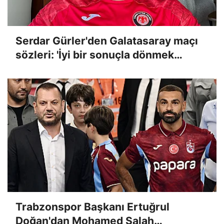
Serdar Gürler'den Galatasaray maçı
sözleri: 'İyi bir sonuçla dönmek
istiyoruz!'
Trabzonspor Başkanı Ertuğrul
Doğan'dan Mohamed Salah