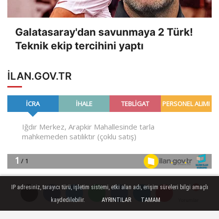
Galatasaray'dan savunmaya 2 Türk!
Teknik ekip tercihini yaptı
ILAN.GOV.TR
IP adresiniz, tarayıcı türü, işletim sistemi, etki alan adı, erişim süreleri bilgi amaçlı
kaydedilebilir.
AYRINTILAR
TAMAM
Yorumlar
Yorumlar
Künye
İletişim
Çerez Politikası
Gizlilik İlkeleri