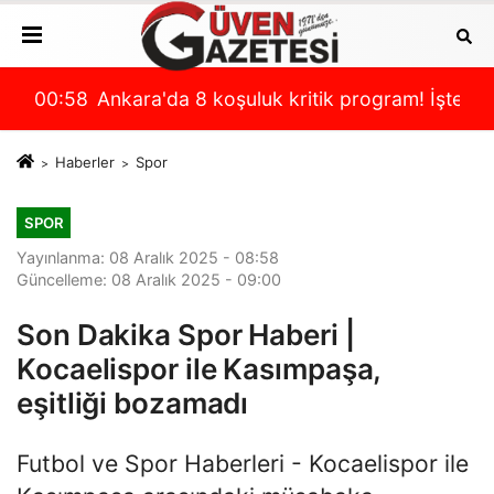
i son durum
p çıktı!
00:58
Ankara'da 8 koşuluk kritik program! İşte Misl
00:
Haberler
Spor
SPOR
Yayınlanma: 08 Aralık 2025 - 08:58
Güncelleme: 08 Aralık 2025 - 09:00
Son Dakika Spor Haberi |
Kocaelispor ile Kasımpaşa,
eşitliği bozamadı
Futbol ve Spor Haberleri - Kocaelispor ile