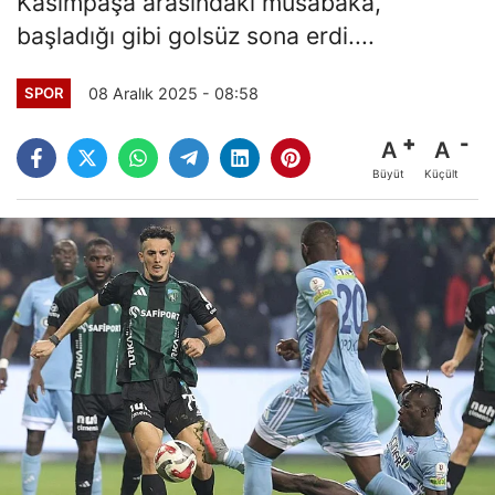
Kasımpaşa arasındaki müsabaka,
başladığı gibi golsüz sona erdi....
08 Aralık 2025 - 08:58
SPOR
A
A
Büyüt
Küçült