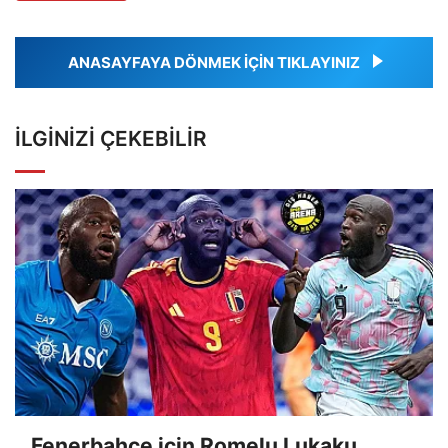
ANASAYFAYA DÖNMEK İÇİN TIKLAYINIZ
İLGINIZI ÇEKEBILIR
Fenerbahçe için Romelu Lukaku