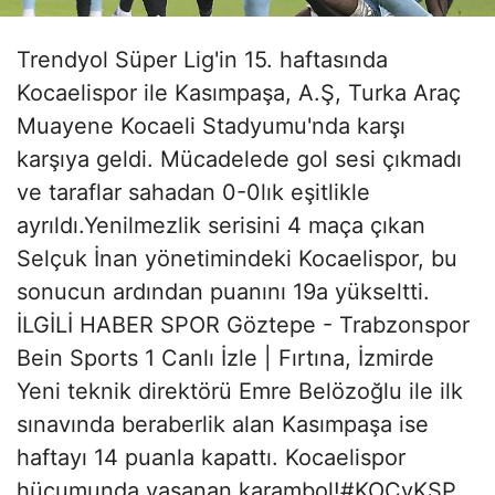
Trendyol Süper Lig'in 15. haftasında
Kocaelispor ile Kasımpaşa, A.Ş, Turka Araç
Muayene Kocaeli Stadyumu'nda karşı
karşıya geldi. Mücadelede gol sesi çıkmadı
ve taraflar sahadan 0-0lık eşitlikle
ayrıldı.Yenilmezlik serisini 4 maça çıkan
Selçuk İnan yönetimindeki Kocaelispor, bu
sonucun ardından puanını 19a yükseltti.
İLGİLİ HABER SPOR Göztepe - Trabzonspor
Bein Sports 1 Canlı İzle | Fırtına, İzmirde
Yeni teknik direktörü Emre Belözoğlu ile ilk
sınavında beraberlik alan Kasımpaşa ise
haftayı 14 puanla kapattı. Kocaelispor
hücumunda yaşanan karambol!#KOCvKSP