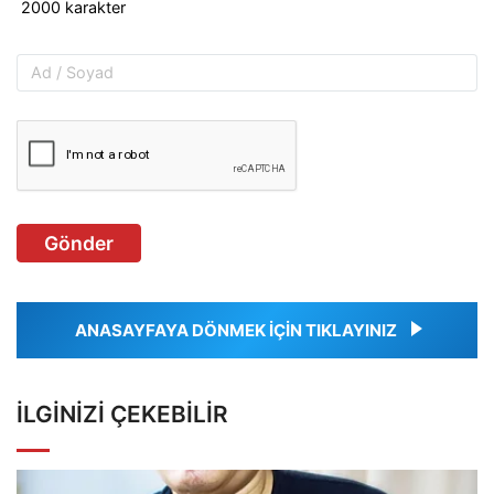
Gönder
ANASAYFAYA DÖNMEK İÇİN TIKLAYINIZ
İLGINIZI ÇEKEBILIR