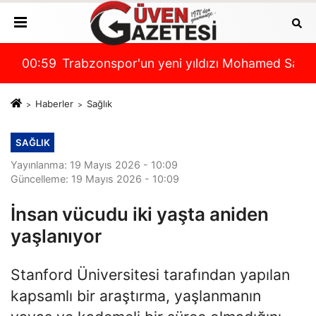
alah, İstanbul'a geldi! Formayı giydi, işte ilk sözleri
00:59
Ziraat Türkiye Kupası'nda yeni sezon takvim
00:
Haberler
Sağlık
SAĞLIK
Yayınlanma: 19 Mayıs 2026 - 10:09
Güncelleme: 19 Mayıs 2026 - 10:09
İnsan vücudu iki yaşta aniden
yaşlanıyor
Stanford Üniversitesi tarafından yapılan
kapsamlı bir araştırma, yaşlanmanın