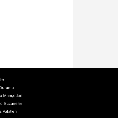
ler
 Durumu
e Manşetleri
ci Eczaneler
Vakitleri