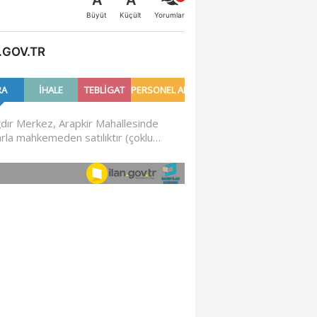
A
A
Büyüt
Küçült
Yorumlar
.GOV.TR