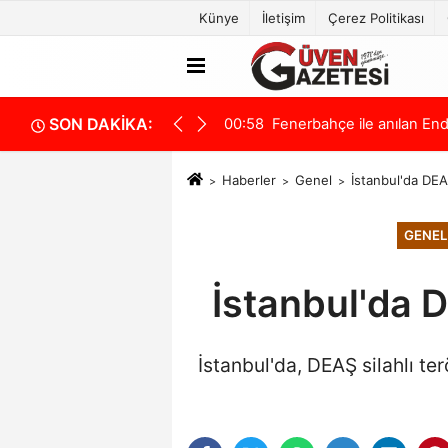
Künye
İletişim
Çerez Politikası
SON DAKİKA:
p çıktı!
00:58
Ankara'da 8 koşuluk kritik
Haberler
Genel
İstanbul'da DEA
GENEL
İstanbul'da 
İstanbul'da, DEAŞ silahlı t