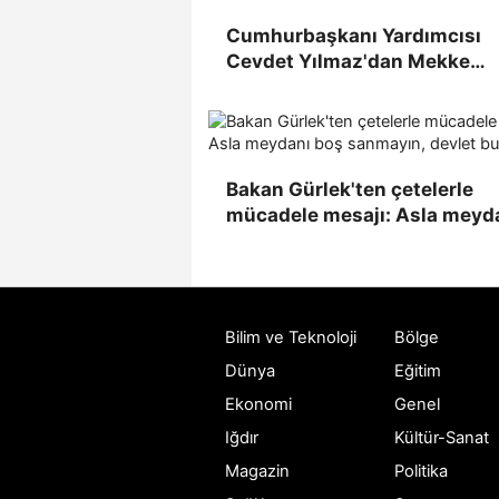
Cumhurbaşkanı Yardımcısı
Cevdet Yılmaz'dan Mekke
Savunma Anlaşması mesajı:
Caydırıcılığı güçlendirmek iç
oluşturulmuş bir yapı
Bakan Gürlek'ten çetelerle
mücadele mesajı: Asla meyd
boş sanmayın, devlet burada
Bilim ve Teknoloji
Bölge
Dünya
Eğitim
Ekonomi
Genel
Iğdır
Kültür-Sanat
Magazin
Politika