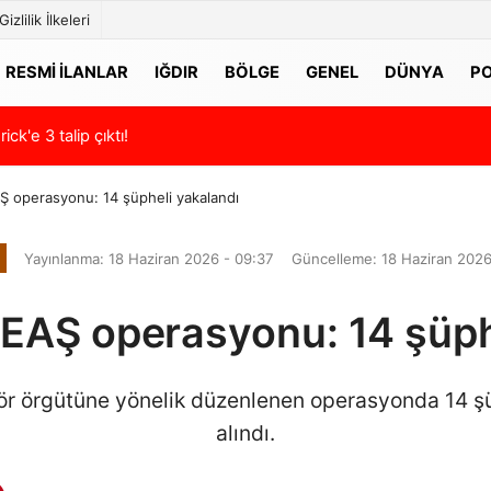
Gizlilik İlkeleri
RESMI İLANLAR
IĞDIR
BÖLGE
GENEL
DÜNYA
PO
 program! İşte Misli'den günün altılı analizi…
00:58
Hazırlık maçlar
Ş operasyonu: 14 şüpheli yakalandı
Yayınlanma: 18 Haziran 2026 - 09:37
Güncelleme: 18 Haziran 2026
DEAŞ operasyonu: 14 şüph
erör örgütüne yönelik düzenlenen operasyonda 14 ş
alındı.