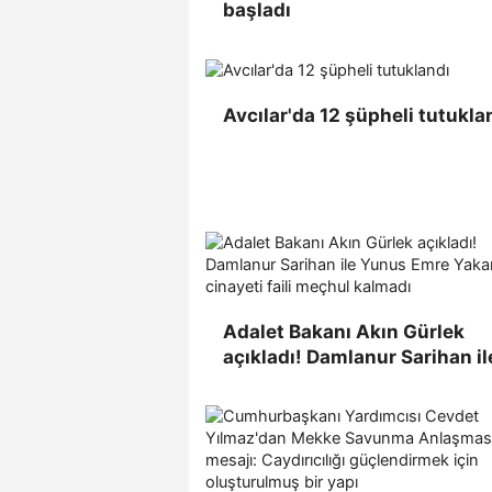
başladı
Avcılar'da 12 şüpheli tutukla
Adalet Bakanı Akın Gürlek
açıkladı! Damlanur Sarihan il
Yunus Emre Yakar cinayeti fai
meçhul kalmadı