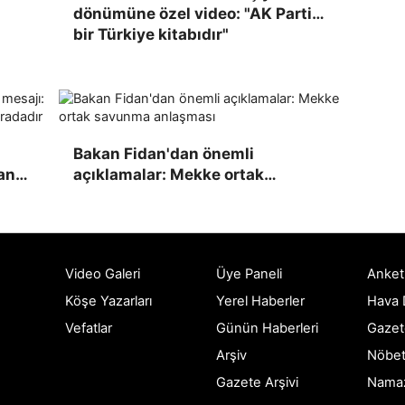
dönümüne özel video: "AK Parti
bir Türkiye kitabıdır"
in
Bakan Fidan'dan önemli
anı
açıklamalar: Mekke ortak
dır
savunma anlaşması
Video Galeri
Üye Paneli
Anket
Köşe Yazarları
Yerel Haberler
Hava
Vefatlar
Günün Haberleri
Gazet
Arşiv
Nöbet
Gazete Arşivi
Namaz 