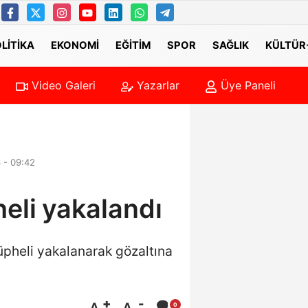
LITIKA
EKONOMI
EĞITIM
SPOR
SAĞLIK
KÜLTÜR
Video Galeri
Yazarlar
Üye Paneli
ında devlerin maçlarında gol bahisleri öne çıkıyor! İşte Misli'de g
00:58
Belçi
 - 09:42
eli yakalandı
üpheli yakalanarak gözaltına