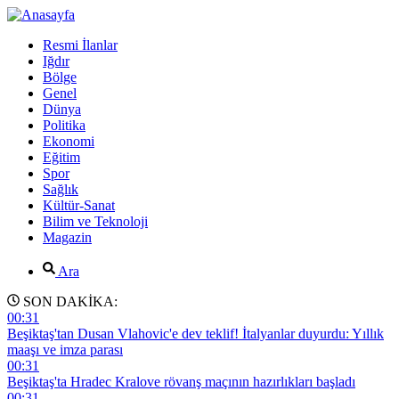
Resmi İlanlar
Iğdır
Bölge
Genel
Dünya
Politika
Ekonomi
Eğitim
Spor
Sağlık
Kültür-Sanat
Bilim ve Teknoloji
Magazin
Ara
SON DAKİKA:
00:31
Beşiktaş'tan Dusan Vlahovic'e dev teklif! İtalyanlar duyurdu: Yıllık
maaşı ve imza parası
00:31
Beşiktaş'ta Hradec Kralove rövanş maçının hazırlıkları başladı
00:31