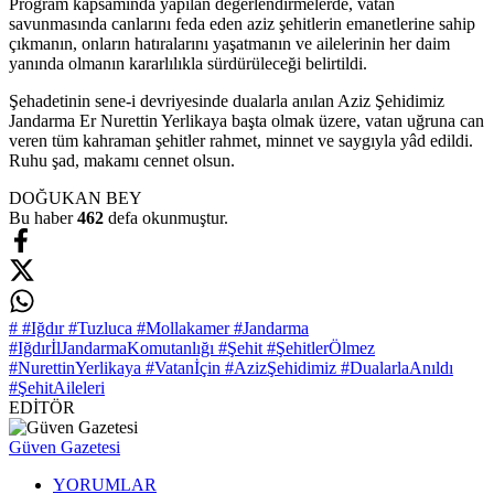
Program kapsamında yapılan değerlendirmelerde, vatan
savunmasında canlarını feda eden aziz şehitlerin emanetlerine sahip
çıkmanın, onların hatıralarını yaşatmanın ve ailelerinin her daim
yanında olmanın kararlılıkla sürdürüleceği belirtildi.
Şehadetinin sene-i devriyesinde dualarla anılan Aziz Şehidimiz
Jandarma Er Nurettin Yerlikaya başta olmak üzere, vatan uğruna can
veren tüm kahraman şehitler rahmet, minnet ve saygıyla yâd edildi.
Ruhu şad, makamı cennet olsun.
DOĞUKAN BEY
Bu haber
462
defa okunmuştur.
# #Iğdır #Tuzluca #Mollakamer #Jandarma
#IğdırİlJandarmaKomutanlığı #Şehit #ŞehitlerÖlmez
#NurettinYerlikaya #Vatanİçin #AzizŞehidimiz #DualarlaAnıldı
#ŞehitAileleri
EDİTÖR
Güven Gazetesi
YORUMLAR