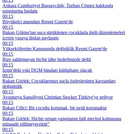
00:15
Ankara Cumhuriyet Başsavcılığı, Turhan Çömez hakkında
soruşturma başlattı
00:15
Büyükelçi atamaları Resmi Gazete'de
00:15
Bakan Göktaş'tan suça sürüklenen çocuklarla ilgili düzenlemeleri
içeren yasaya ilişkin paylaşım
00:15
Yükseköğretim Kanununda değişiklik Resmi Gazete'de
00:15
Bize saldırmayan hiçbir ülke hedefimizde değil
00:15
İzmir'deki eski DGM binaları kütüphane olacak
00:15
Bakan Gürlek: Çocuklarımızı suçla özdeşleştiren kavramları
değiştirdik
00:15
Avusturya Şansölyesi Christian Stocker Türkiye'ye geliyor
00:15
Bakan Çiftçi: Bir çocuğu korumak, bir nesli korumaktır
00:15
Bakan Gürlek: Hiçbir orman yangınının faili meçhul kalmasına
müsaade edilmeyecektir"
00:15