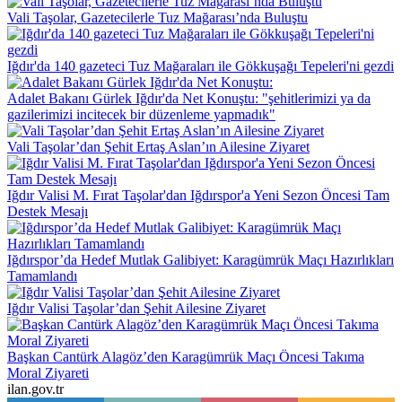
Vali Taşolar, Gazetecilerle Tuz Mağarası’nda Buluştu
Iğdır'da 140 gazeteci Tuz Mağaraları ile Gökkuşağı Tepeleri'ni gezdi
Adalet Bakanı Gürlek Iğdır'da Net Konuştu: "şehitlerimizi ya da
gazilerimizi incitecek bir düzenleme yapmadık"
Vali Taşolar’dan Şehit Ertaş Aslan’ın Ailesine Ziyaret
Iğdır Valisi M. Fırat Taşolar'dan Iğdırspor'a Yeni Sezon Öncesi Tam
Destek Mesajı
Iğdırspor’da Hedef Mutlak Galibiyet: Karagümrük Maçı Hazırlıkları
Tamamlandı
Iğdır Valisi Taşolar’dan Şehit Ailesine Ziyaret
Başkan Cantürk Alagöz’den Karagümrük Maçı Öncesi Takıma
Moral Ziyareti
ilan.gov.tr