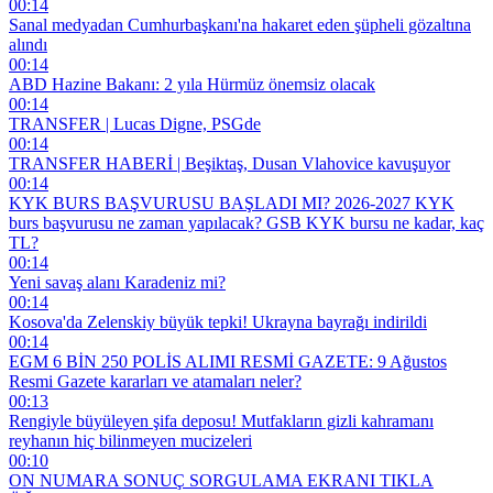
00:14
Sanal medyadan Cumhurbaşkanı'na hakaret eden şüpheli gözaltına
alındı
00:14
ABD Hazine Bakanı: 2 yıla Hürmüz önemsiz olacak
00:14
TRANSFER | Lucas Digne, PSGde
00:14
TRANSFER HABERİ | Beşiktaş, Dusan Vlahovice kavuşuyor
00:14
KYK BURS BAŞVURUSU BAŞLADI MI? 2026-2027 KYK
burs başvurusu ne zaman yapılacak? GSB KYK bursu ne kadar, kaç
TL?
00:14
Yeni savaş alanı Karadeniz mi?
00:14
Kosova'da Zelenskiy büyük tepki! Ukrayna bayrağı indirildi
00:14
EGM 6 BİN 250 POLİS ALIMI RESMİ GAZETE: 9 Ağustos
Resmi Gazete kararları ve atamaları neler?
00:13
Rengiyle büyüleyen şifa deposu! Mutfakların gizli kahramanı
reyhanın hiç bilinmeyen mucizeleri
00:10
ON NUMARA SONUÇ SORGULAMA EKRANI TIKLA