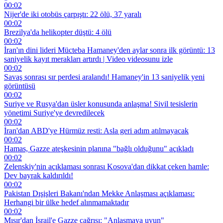
00:02
Nijer'de iki otobüs çarpıştı: 22 ölü, 37 yaralı
00:02
Brezilya'da helikopter düştü: 4 ölü
00:02
İran'ın dini lideri Mücteba Hamaney'den aylar sonra ilk görüntü: 13
saniyelik kayıt merakları artırdı | Video videosunu izle
00:02
Savaş sonrası sır perdesi aralandı! Hamaney'in 13 saniyelik yeni
görüntüsü
00:02
Suriye ve Rusya'dan üsler konusunda anlaşma! Sivil tesislerin
yönetimi Suriye'ye devredilecek
00:02
İran'dan ABD'ye Hürmüz resti: Asla geri adım atılmayacak
00:02
Hamas, Gazze ateşkesinin planına "bağlı olduğunu" açıkladı
00:02
Zelenskiy'nin açıklaması sonrası Kosova'dan dikkat çeken hamle:
Dev bayrak kaldırıldı!
00:02
Pakistan Dışişleri Bakanı'ndan Mekke Anlaşması açıklaması:
Herhangi bir ülke hedef alınmamaktadır
00:02
Mısır'dan İsrail'e Gazze çağrısı: "Anlaşmaya uyun"