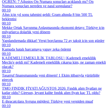
ÖĞREN: 7 Ağustos On Numara sonuçları açıklandı mı? On
Numara sonuçları nereden ve nasıl sorgulanır?
00:10
Altın için yıl sonu tahmini geldi: Gram altında 8 bin 500 TL
beklentisi
00:10
Mekke Ortak Savunma Anlaşmasında ekonomi detayı: Türkiye için
milyarlarca dolarlık yeni dönem
00:10
Yapılandırmada dikkat! Vergi borçlarına 72 ay taksit için son günler
00:10
Kamuda hatalı harcamaya yapay zeka önlemi
00:10
KADEMELİ EMEKLİLİK TABLOSU | Kademeli emeklilik
Meclis'e geldi mi? Kademeli emeklilik çıkarsa kim, ne zaman emekli
olacak?
00:10
Tasarruf finansmanında yeni dönem! 1 Ekim itibarıyla yürürlüğe
girecek
00:10
TMO FINDIK FİYATI AĞUSTOS 2026: Fındık alım fiyatları ne
kadar oldu? Giresun, levant kalite fındık alım fiyatı kaç TL oldu?
00:10
E-ihracatçılara Avrupa müjdesi: Türkiye yeni vergiden muaf
00:10