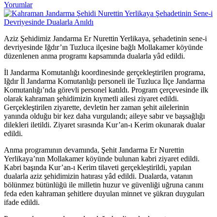
Yorumlar
Aziz Şehidimiz Jandarma Er Nurettin Yerlikaya, şehadetinin sene-i
devriyesinde Iğdır’ın Tuzluca ilçesine bağlı Mollakamer köyünde
düzenlenen anma programı kapsamında dualarla yâd edildi.
İl Jandarma Komutanlığı koordinesinde gerçekleştirilen programa,
Iğdır İl Jandarma Komutanlığı personeli ile Tuzluca İlçe Jandarma
Komutanlığı’nda görevli personel katıldı. Program çerçevesinde ilk
olarak kahraman şehidimizin kıymetli ailesi ziyaret edildi.
Gerçekleştirilen ziyarette, devletin her zaman şehit ailelerinin
yanında olduğu bir kez daha vurgulandı; aileye sabır ve başsağlığı
dilekleri iletildi. Ziyaret sırasında Kur’an-ı Kerim okunarak dualar
edildi.
Anma programının devamında, Şehit Jandarma Er Nurettin
Yerlikaya’nın Mollakamer köyünde bulunan kabri ziyaret edildi.
Kabri başında Kur’an-ı Kerim tilaveti gerçekleştirildi, yapılan
dualarla aziz şehidimizin hatırası yâd edildi. Dualarda, vatanın
bölünmez bütünlüğü ile milletin huzur ve güvenliği uğruna canını
feda eden kahraman şehitlere duyulan minnet ve şükran duyguları
ifade edildi.