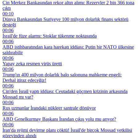
Çin Merkez Bankasından rekor altın alımı: Rezervler 2 bin 366 tona
çıktı
00:10
Dünya Bankasından Suriyeye 100 milyon dolarlık finans sektörü
desteği
00:06
İsrail'de füze alarmı: Stoklar tükenme noktasında
00:06
ABD istihbaratından kara harekatı iddiası: Putin bir NATO ülkesine
saldırabilir
00:06
Yapay zeka resmen virüs üretti
00:06
Trump'ın 400 milyon dolarlık balo salonuna mahkeme engeli:
Derhal itiraz edeceğiz!
00:06
Çin'den İsrail yaptı iddiası: Ceutadaki göçmen krizinin arkasında
Mossad mı var?
00:06
Rus uzmanlar İrandaki nükleer santrale dönüyor
00:06
ABD Genelkurmay Başkanı İrandan çıkış yolu mu arıyor?
00:06
İran'da rejimi devirme planı çöktü! İsrail'de birçok Mossad yetkilisi
görevinden alındı