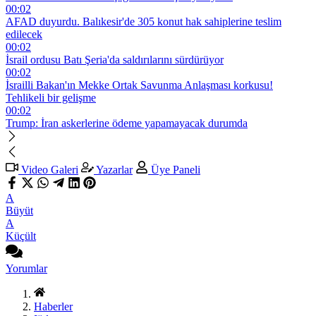
00:02
AFAD duyurdu. Balıkesir'de 305 konut hak sahiplerine teslim
edilecek
00:02
İsrail ordusu Batı Şeria'da saldırılarını sürdürüyor
00:02
İsrailli Bakan'ın Mekke Ortak Savunma Anlaşması korkusu!
Tehlikeli bir gelişme
00:02
Trump: İran askerlerine ödeme yapamayacak durumda
Video Galeri
Yazarlar
Üye Paneli
A
Büyüt
A
Küçült
Yorumlar
Haberler