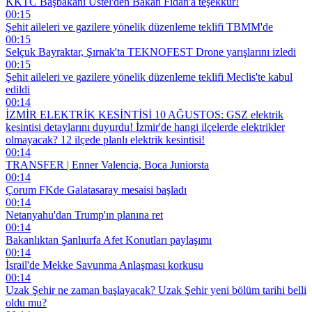
KKTC Başbakanı Üstel'den Bakan Fidan'a teşekkür!
00:15
Şehit aileleri ve gazilere yönelik düzenleme teklifi TBMM'de
00:15
Selçuk Bayraktar, Şırnak'ta TEKNOFEST Drone yarışlarını izledi
00:15
Şehit aileleri ve gazilere yönelik düzenleme teklifi Meclis'te kabul
edildi
00:14
İZMİR ELEKTRİK KESİNTİSİ 10 AĞUSTOS: GSZ elektrik
kesintisi detaylarını duyurdu! İzmir'de hangi ilçelerde elektrikler
olmayacak? 12 ilçede planlı elektrik kesintisi!
00:14
TRANSFER | Enner Valencia, Boca Juniorsta
00:14
Çorum FKde Galatasaray mesaisi başladı
00:14
Netanyahu'dan Trump'ın planına ret
00:14
Bakanlıktan Şanlıurfa Afet Konutları paylaşımı
00:14
İsrail'de Mekke Savunma Anlaşması korkusu
00:14
Uzak Şehir ne zaman başlayacak? Uzak Şehir yeni bölüm tarihi belli
oldu mu?