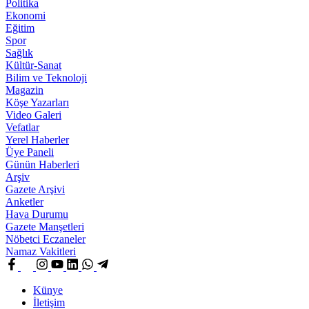
Politika
Ekonomi
Eğitim
Spor
Sağlık
Kültür-Sanat
Bilim ve Teknoloji
Magazin
Köşe Yazarları
Video Galeri
Vefatlar
Yerel Haberler
Üye Paneli
Günün Haberleri
Arşiv
Gazete Arşivi
Anketler
Hava Durumu
Gazete Manşetleri
Nöbetci Eczaneler
Namaz Vakitleri
Künye
İletişim