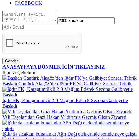
FACEBOOK
Gönder
ANASAYFAYA DÖNMEK İÇİN TIKLAYINIZ
İlginizi Çekebilir
Başkan Cantürk Alagöz’den Iğdır FK’ya Galibiyet Sonrası Tebrik
Iğdır FK, Karagümrük'ü 2-0 Mağlup Ederek Sezona Galibiyetle
Başladı
Vali Taşolar’dan Gazi Hakan Yıldırım’a Geçmiş Olsun Ziyareti
Iğdır'da sıcaktan bunalanlar Ağrı Dağı eteklerinde serinlemeye çalıştı