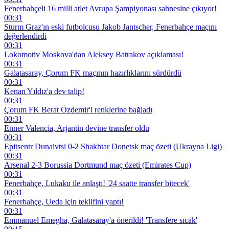
Fenerbahçeli 16 milli atlet Avrupa Şampiyonası sahnesine çıkıyor!
00:31
Sturm Graz'ın eski futbolcusu Jakob Jantscher, Fenerbahçe maçını
değerlendirdi
00:31
Lokomotiv Moskova'dan Aleksey Batrakov açıklaması!
00:31
Galatasaray, Çorum FK maçının hazırlıklarını sürdürdü
00:31
Kenan Yıldız'a dev talip!
00:31
Çorum FK Berat Özdemir'i renklerine bağladı
00:31
Enner Valencia, Arjantin devine transfer oldu
00:31
Epitsentr Dunaivtsi 0-2 Shakhtar Donetsk maç özeti (Ukrayna Ligi)
00:31
Arsenal 2-3 Borussia Dortmund maç özeti (Emirates Cup)
00:31
Fenerbahçe, Lukaku ile anlaştı! '24 saatte transfer bitecek'
00:31
Fenerbahçe, Ueda için teklifini yaptı!
00:31
Emmanuel Emegha, Galatasaray'a önerildi! 'Transfere sıcak'