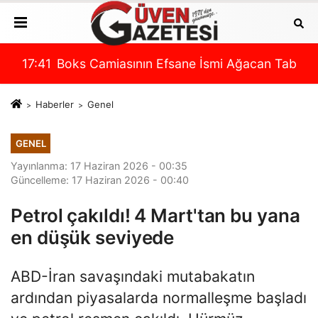
2027 SEZONU FORMA NUMARALARINI AÇIKLADI
17:41
Boks Camiasının Efsane İsmi Ağacan Tabaru S
14:
Haberler
Genel
GENEL
Yayınlanma: 17 Haziran 2026 - 00:35
Güncelleme: 17 Haziran 2026 - 00:40
Petrol çakıldı! 4 Mart'tan bu yana
en düşük seviyede
ABD-İran savaşındaki mutabakatın
ardından piyasalarda normalleşme başladı