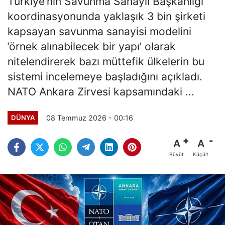
Türkiye’nin Savunma Sanayii Başkanlığı
koordinasyonunda yaklaşık 3 bin şirketi
kapsayan savunma sanayisi modelini
’örnek alınabilecek bir yapı’ olarak
nitelendirerek bazı müttefik ülkelerin bu
sistemi incelemeye başladığını açıkladı.
NATO Ankara Zirvesi kapsamındaki ...
08 Temmuz 2026 - 00:16
DÜNYA
A
A
Büyüt
Küçült