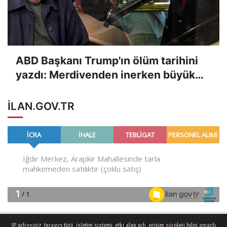
ABD Başkanı Trump'ın ölüm tarihini
yazdı: Merdivenden inerken büyük
bir felç geçiriyor
ILAN.GOV.TR
IP adresiniz, tarayıcı türü, işletim sistemi, etki alan adı, erişim süreleri bilgi amaçlı