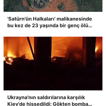
'Satürn'ün Halkaları' malikanesinde
bu kez de 23 yaşında bir genç ölü
bulundu
Ukrayna'nın saldırılarına karşılık
Kiev'de hissedildi: Gökten bomba