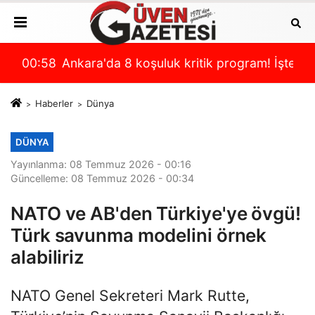
i son durum
p çıktı!
00:58
Ankara'da 8 koşuluk kritik program! İşte Misl
00:
Haberler
Dünya
DÜNYA
Yayınlanma: 08 Temmuz 2026 - 00:16
Güncelleme: 08 Temmuz 2026 - 00:34
NATO ve AB'den Türkiye'ye övgü!
Türk savunma modelini örnek
alabiliriz
NATO Genel Sekreteri Mark Rutte,