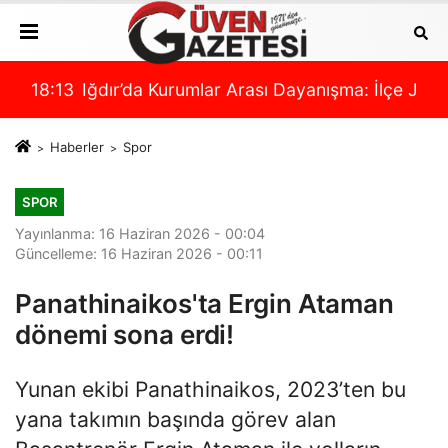
u
İlçe Jandarma Komutanı Karakaş’tan Rektör Gürel’e Nez
14:18
AK Parti Iğdır İl Başkanı Ali Kemal Ayaz: “
12:
Haberler
Spor
SPOR
Yayınlanma: 16 Haziran 2026 - 00:04
Güncelleme: 16 Haziran 2026 - 00:11
Panathinaikos'ta Ergin Ataman
dönemi sona erdi!
Yunan ekibi Panathinaikos, 2023’ten bu
yana takımın başında görev alan