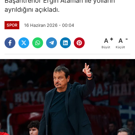
Başantrenör Ergin Ataman ile yolların
ayrıldığını açıkladı.
16 Haziran 2026 - 00:04
SPOR
A
A
Büyüt
Küçült