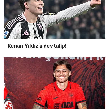
Kenan Yıldız'a dev talip!