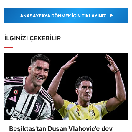
ANASAYFAYA DÖNMEK İÇİN TIKLAYINIZ
İLGINIZI ÇEKEBILIR
Beşiktaş'tan Dusan Vlahovic'e dev