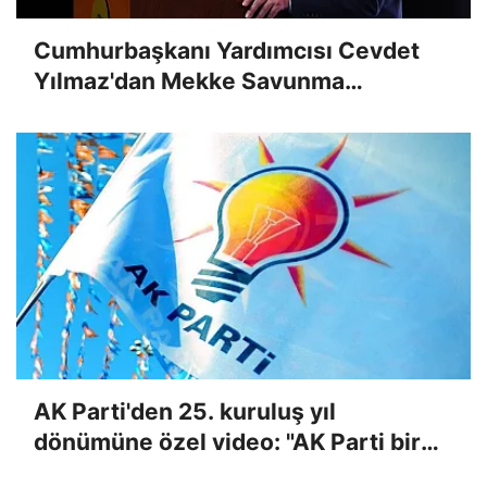
Cumhurbaşkanı Yardımcısı Cevdet
Yılmaz'dan Mekke Savunma
Anlaşması mesajı: Caydırıcılığı
güçlendirmek için oluşturulmuş bir
yapı
AK Parti'den 25. kuruluş yıl
dönümüne özel video: "AK Parti bir
Türkiye kitabıdır"