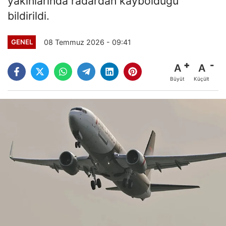
yakınlarında radardan kaybolduğu
bildirildi.
08 Temmuz 2026 - 09:41
GENEL
A
A
Büyüt
Küçült