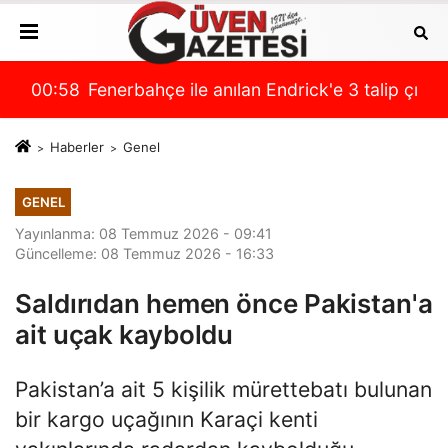
ı: 'Sözlü anlaşmaya varıldı!' İşte transferdeki son du
00:58
Fenerbahçe ile anılan Endrick'e 3 talip çıktı!
00:
Haberler
Genel
GENEL
Yayınlanma: 08 Temmuz 2026 - 09:41
Güncelleme: 08 Temmuz 2026 - 16:33
Saldırıdan hemen önce Pakistan'a
ait uçak kayboldu
Pakistan’a ait 5 kişilik mürettebatı bulunan
bir kargo uçağının Karaçi kenti