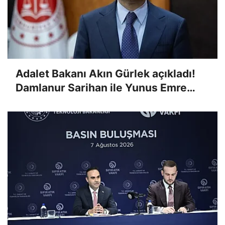
Adalet Bakanı Akın Gürlek açıkladı!
Damlanur Sarihan ile Yunus Emre
Yakar cinayeti faili meçhul kalmadı