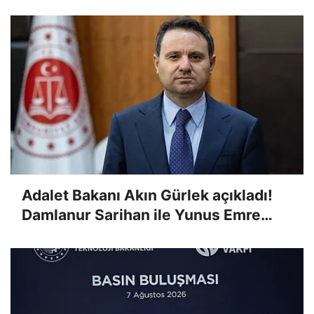
Adalet Komisyonu'nda kabul edildi
Adalet Bakanı Akın Gürlek açıkladı!
Damlanur Sarihan ile Yunus Emre
Yakar cinayeti faili meçhul kalmadı