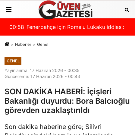
iası: 'Sözlü anlaşmaya varıldı!' İşte transferdeki son
00:58
Fenerbahçe ile anılan Endrick'e 3 talip çıkt
0
Haberler
Genel
GENEL
Yayınlanma: 17 Haziran 2026 - 00:35
Güncelleme: 17 Haziran 2026 - 00:43
SON DAKİKA HABERİ: İçişleri
Bakanlığı duyurdu: Bora Balcıoğlu
görevden uzaklaştırıldı
Son dakika haberine göre; Silivri