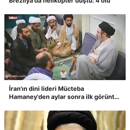
Brezilya'da helikopter düştü: 4 ölü
İran'ın dini lideri Mücteba
Hamaney'den aylar sonra ilk görüntü:
13 saniyelik kayıt merakları artırdı |
Video videosunu izle