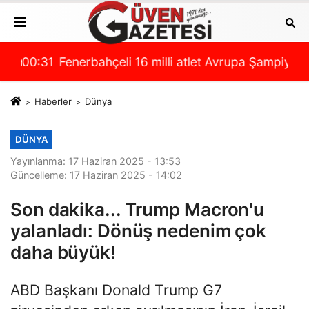
rası
çının hazırlıkları başladı
00:31
Fenerbahçeli 16 milli atlet Avrupa Şampiyona
00:
Haberler
Dünya
DÜNYA
Yayınlanma: 17 Haziran 2025 - 13:53
Güncelleme: 17 Haziran 2025 - 14:02
Son dakika... Trump Macron'u
yalanladı: Dönüş nedenim çok
daha büyük!
ABD Başkanı Donald Trump G7