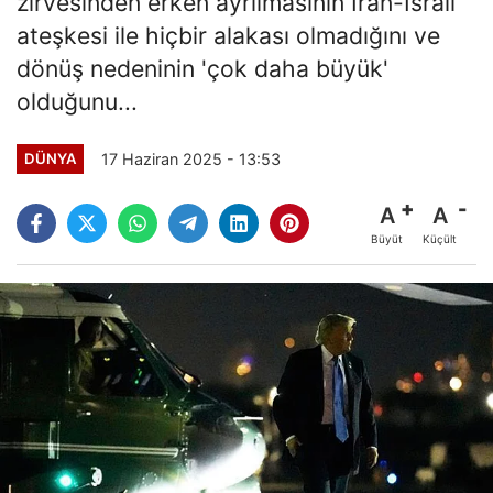
zirvesinden erken ayrılmasının İran-İsrail
ateşkesi ile hiçbir alakası olmadığını ve
dönüş nedeninin 'çok daha büyük'
olduğunu...
17 Haziran 2025 - 13:53
DÜNYA
A
A
Büyüt
Küçült