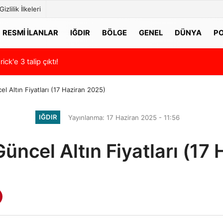
Gizlilik İlkeleri
RESMI İLANLAR
IĞDIR
BÖLGE
GENEL
DÜNYA
PO
 program! İşte Misli'den günün altılı analizi…
00:58
Hazırlık maçlar
el Altın Fiyatları (17 Haziran 2025)
IĞDIR
Yayınlanma: 17 Haziran 2025 - 11:56
Güncel Altın Fiyatları (17