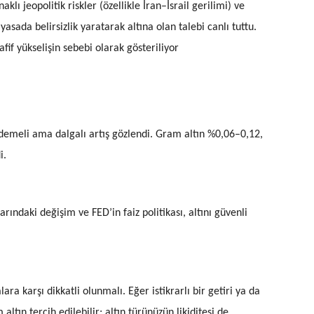
ı jeopolitik riskler (özellikle İran–İsrail gerilimi) ve
asada belirsizlik yaratarak altına olan talebi canlı tuttu.
if yükselişin sebebi olarak gösteriliyor
kademeli ama dalgalı artış gözlendi. Gram altın %0,06–0,12,
i.
ılarındaki değişim ve FED’in faiz politikası, altını güvenli
ra karşı dikkatli olunmalı. Eğer istikrarlı bir getiri ya da
ltın tercih edilebilir; altın türünüzün likiditesi de