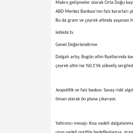
Makro gelişmeler olarak Orta Doğu kaynakl
ABD Merkez Bankası’nın faiz kararları piy
Bu da gram ve çeyrek altında yaşanan haf
leblebi.tv
Genel Değerlendirme
Dalgalı artış: Bugün altın fiyatlarında 
çeyrek altın ise %0,1’lik yükseliş sergiled
Jeopolitik ve faiz baskısı: Savaş riski alg
liman olarak ön plana çıkarıyor.
Yatırımcı mesajı: Kısa vadeli dalgalanmala
uzun vadeli portföy hedefleniyorsa, gram a