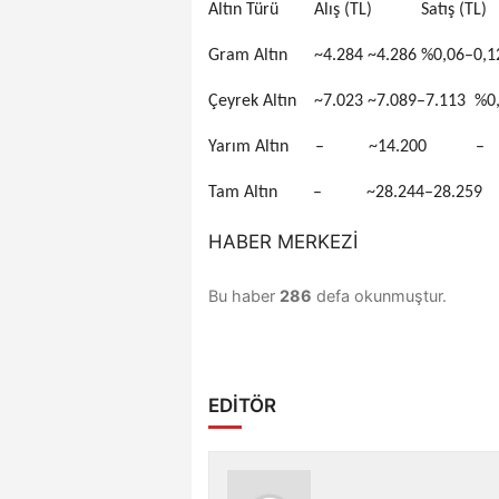
Altın Türü Alış (TL) Satış (T
Gram Altın ~4.284 ~4.286 %0,06–0,1
Çeyrek Altın ~7.023 ~7.089–7.113 %0
Yarım Altın – ~14.200 
Tam Altın – ~28.244–28.2
HABER MERKEZİ
Bu haber
286
defa okunmuştur.
EDİTÖR