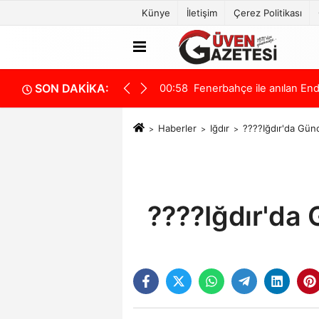
Künye
İletişim
Çerez Politikası
SON DAKİKA:
p çıktı!
00:58
Ankara'da 8 koşuluk kritik
Haberler
Iğdır
????Iğdır'da Günc
????Iğdır'da 