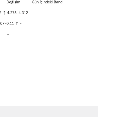
L) Değişim Gün İçindeki Band
2 ↑ 4.276–4.312
,07–0,11 ↑ –
– –
59