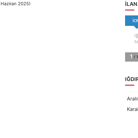
ILAN
IĞDI
Aralı
Kara