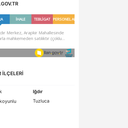
.GOV.TR
R İLÇELERI
k
Iğdır
Tuzluca
koyunlu