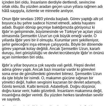
içinden biri oldu. İnsanların derdiyle dertlendi, sevincine
ortak oldu. Bu yüzden aradan geçen uzun yıllara rağmen adı
hâlâ saygıyla, özlemle ve minnetle anılıyor.
Onun Iğdır sevdası 1993 yılında başladı. Görev yaptığı altı yıl
boyunca bu şehre sadece hizmet etmedi, adeta hayatını
adadı. Bugün dönüp geçmişe baktığımızda görüyoruz ki
Iğdır’ın gelişiminde, büyümesinde ve Türkiye’ye açılan yüzü
olmasında Şemsettin Uzun’un çok büyük emeği vardır. O
yıllarda Iğdır yeni bir il olmuştu. Kurumlar yeni şekilleniyor,
şehir geleceğini inşa etmeye çalışıyordu. Böyle bir dönemde
görev yapmak kolay değildi. Ancak Şemsettin Uzun, kararlı
duruşu, ileri görüşlülüğü ve devlet tecrübesiyle Iğdır’ın önünü
açan isimlerden biri oldu.
Iğdır’a yıllar boyunca çok sayıda vali geldi. Hepsi devlet
adına görev yaptı. Ancak bazı insanlar vardır ki görevleri
sona erse de gönüllerdeki görevleri bitmez. Şemsettin Uzun
da işte böyle bir isimdi. O, makamın gücüne sığınan bir
yönetici değil, halkın sevgisini kazanan bir devlet adamıydı.
Gönlü temizdi. Kalbi temizdi. Adaletliydi. Doğru düşünür,
doğru karar verir, hakkı gözetirdi. İnsanların makamına değil,
insanlığına değer verirdi. Bu yüzden herkes tarafından sevilir
ve sayılırdı.