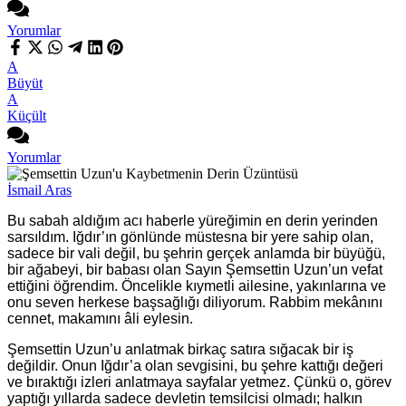
Yorumlar
A
Büyüt
A
Küçült
Yorumlar
İsmail Aras
Bu sabah aldığım acı haberle yüreğimin en derin yerinden
sarsıldım. Iğdır’ın gönlünde müstesna bir yere sahip olan,
sadece bir vali değil, bu şehrin gerçek anlamda bir büyüğü,
bir ağabeyi, bir babası olan Sayın Şemsettin Uzun’un vefat
ettiğini öğrendim. Öncelikle kıymetli ailesine, yakınlarına ve
onu seven herkese başsağlığı diliyorum. Rabbim mekânını
cennet, makamını âli eylesin.
Şemsettin Uzun’u anlatmak birkaç satıra sığacak bir iş
değildir. Onun Iğdır’a olan sevgisini, bu şehre kattığı değeri
ve bıraktığı izleri anlatmaya sayfalar yetmez. Çünkü o, görev
yaptığı yıllarda sadece devletin temsilcisi olmadı; halkın