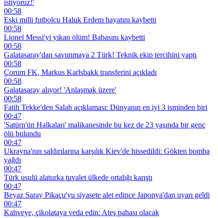
istiyoruz!'
00:58
Eski milli futbolcu Haluk Erdem hayatını kaybetti
00:58
Lionel Messi'yi yıkan ölüm! Babasını kaybetti
00:58
Galatasaray'dan savunmaya 2 Türk! Teknik ekip tercihini yaptı
00:58
Çorum FK, Markus Karlsbakk transferini açıkladı
00:58
Galatasaray alıyor! 'Anlaşmak üzere'
00:58
Fatih Tekke'den Salah açıklaması: Dünyanın en iyi 3 isminden biri
00:47
'Satürn'ün Halkaları' malikanesinde bu kez de 23 yaşında bir genç
ölü bulundu
00:47
Ukrayna'nın saldırılarına karşılık Kiev'de hissedildi: Gökten bomba
yağdı
00:47
Türk usulü alaturka tuvalet ülkede ortalığı karıştı
00:47
Beyaz Saray Pikaçu'yu siyasete alet edince Japonya'dan uyarı geldi
00:47
Kahveye, çikolataya veda edin: Ateş pahası olacak