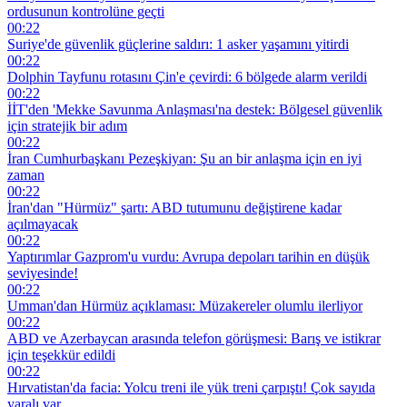
ordusunun kontrolüne geçti
00:22
Suriye'de güvenlik güçlerine saldırı: 1 asker yaşamını yitirdi
00:22
Dolphin Tayfunu rotasını Çin'e çevirdi: 6 bölgede alarm verildi
00:22
İİT'den 'Mekke Savunma Anlaşması'na destek: Bölgesel güvenlik
için stratejik bir adım
00:22
İran Cumhurbaşkanı Pezeşkiyan: Şu an bir anlaşma için en iyi
zaman
00:22
İran'dan "Hürmüz" şartı: ABD tutumunu değiştirene kadar
açılmayacak
00:22
Yaptırımlar Gazprom'u vurdu: Avrupa depoları tarihin en düşük
seviyesinde!
00:22
Umman'dan Hürmüz açıklaması: Müzakereler olumlu ilerliyor
00:22
ABD ve Azerbaycan arasında telefon görüşmesi: Barış ve istikrar
için teşekkür edildi
00:22
Hırvatistan'da facia: Yolcu treni ile yük treni çarpıştı! Çok sayıda
yaralı var