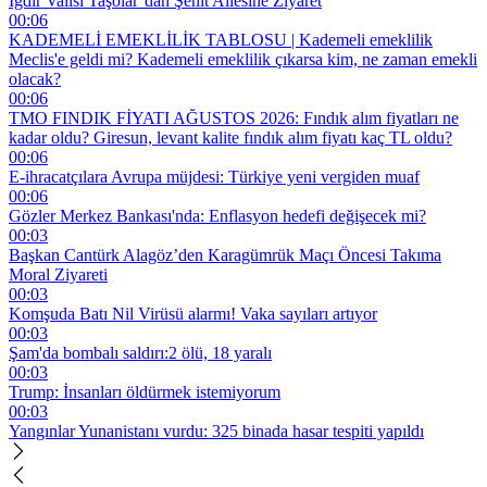
Iğdır Valisi Taşolar’dan Şehit Ailesine Ziyaret
00:06
KADEMELİ EMEKLİLİK TABLOSU | Kademeli emeklilik
Meclis'e geldi mi? Kademeli emeklilik çıkarsa kim, ne zaman emekli
olacak?
00:06
TMO FINDIK FİYATI AĞUSTOS 2026: Fındık alım fiyatları ne
kadar oldu? Giresun, levant kalite fındık alım fiyatı kaç TL oldu?
00:06
E-ihracatçılara Avrupa müjdesi: Türkiye yeni vergiden muaf
00:06
Gözler Merkez Bankası'nda: Enflasyon hedefi değişecek mi?
00:03
Başkan Cantürk Alagöz’den Karagümrük Maçı Öncesi Takıma
Moral Ziyareti
00:03
Komşuda Batı Nil Virüsü alarmı! Vaka sayıları artıyor
00:03
Şam'da bombalı saldırı:2 ölü, 18 yaralı
00:03
Trump: İnsanları öldürmek istemiyorum
00:03
Yangınlar Yunanistanı vurdu: 325 binada hasar tespiti yapıldı