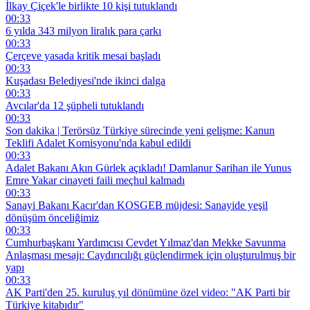
İlkay Çiçek'le birlikte 10 kişi tutuklandı
00:33
6 yılda 343 milyon liralık para çarkı
00:33
Çerçeve yasada kritik mesai başladı
00:33
Kuşadası Belediyesi'nde ikinci dalga
00:33
Avcılar'da 12 şüpheli tutuklandı
00:33
Son dakika | Terörsüz Türkiye sürecinde yeni gelişme: Kanun
Teklifi Adalet Komisyonu'nda kabul edildi
00:33
Adalet Bakanı Akın Gürlek açıkladı! Damlanur Sarihan ile Yunus
Emre Yakar cinayeti faili meçhul kalmadı
00:33
Sanayi Bakanı Kacır'dan KOSGEB müjdesi: Sanayide yeşil
dönüşüm önceliğimiz
00:33
Cumhurbaşkanı Yardımcısı Cevdet Yılmaz'dan Mekke Savunma
Anlaşması mesajı: Caydırıcılığı güçlendirmek için oluşturulmuş bir
yapı
00:33
AK Parti'den 25. kuruluş yıl dönümüne özel video: "AK Parti bir
Türkiye kitabıdır"