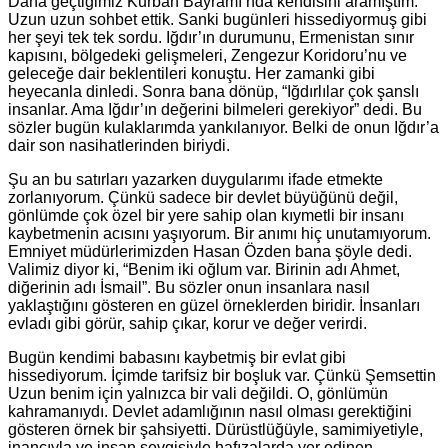
Daha geçtiğimiz Kurban Bayramı’nda kendisini aramıştım.
Uzun uzun sohbet ettik. Sanki bugünleri hissediyormuş gibi
her şeyi tek tek sordu. Iğdır’ın durumunu, Ermenistan sınır
kapısını, bölgedeki gelişmeleri, Zengezur Koridoru’nu ve
geleceğe dair beklentileri konuştu. Her zamanki gibi
heyecanla dinledi. Sonra bana dönüp, “Iğdırlılar çok şanslı
insanlar. Ama Iğdır’ın değerini bilmeleri gerekiyor” dedi. Bu
sözler bugün kulaklarımda yankılanıyor. Belki de onun Iğdır’a
dair son nasihatlerinden biriydi.
Şu an bu satırları yazarken duygularımı ifade etmekte
zorlanıyorum. Çünkü sadece bir devlet büyüğünü değil,
gönlümde çok özel bir yere sahip olan kıymetli bir insanı
kaybetmenin acısını yaşıyorum. Bir anımı hiç unutamıyorum.
Emniyet müdürlerimizden Hasan Özden bana şöyle dedi.
Valimiz diyor ki, “Benim iki oğlum var. Birinin adı Ahmet,
diğerinin adı İsmail”. Bu sözler onun insanlara nasıl
yaklaştığını gösteren en güzel örneklerden biridir. İnsanları
evladı gibi görür, sahip çıkar, korur ve değer verirdi.
Bugün kendimi babasını kaybetmiş bir evlat gibi
hissediyorum. İçimde tarifsiz bir boşluk var. Çünkü Şemsettin
Uzun benim için yalnızca bir vali değildi. O, gönlümün
kahramanıydı. Devlet adamlığının nasıl olması gerektiğini
gösteren örnek bir şahsiyetti. Dürüstlüğüyle, samimiyetiyle,
inancıyla ve insan sevgisiyle hafızalarda yer edinen