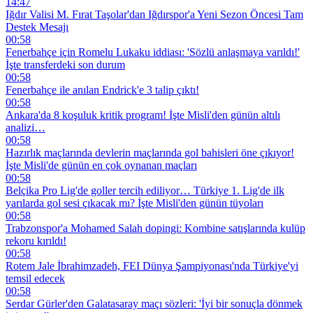
14:47
Iğdır Valisi M. Fırat Taşolar'dan Iğdırspor'a Yeni Sezon Öncesi Tam
Destek Mesajı
00:58
Fenerbahçe için Romelu Lukaku iddiası: 'Sözlü anlaşmaya varıldı!'
İşte transferdeki son durum
00:58
Fenerbahçe ile anılan Endrick'e 3 talip çıktı!
00:58
Ankara'da 8 koşuluk kritik program! İşte Misli'den günün altılı
analizi…
00:58
Hazırlık maçlarında devlerin maçlarında gol bahisleri öne çıkıyor!
İşte Misli'de günün en çok oynanan maçları
00:58
Belçika Pro Lig'de goller tercih ediliyor… Türkiye 1. Lig'de ilk
yarılarda gol sesi çıkacak mı? İşte Misli'den günün tüyoları
00:58
Trabzonspor'a Mohamed Salah dopingi: Kombine satışlarında kulüp
rekoru kırıldı!
00:58
Rotem Jale İbrahimzadeh, FEI Dünya Şampiyonası'nda Türkiye'yi
temsil edecek
00:58
Serdar Gürler'den Galatasaray maçı sözleri: 'İyi bir sonuçla dönmek