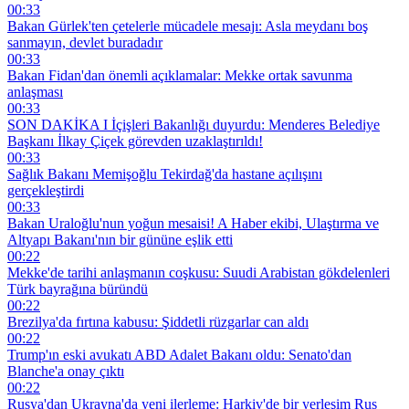
00:33
Bakan Gürlek'ten çetelerle mücadele mesajı: Asla meydanı boş
sanmayın, devlet buradadır
00:33
Bakan Fidan'dan önemli açıklamalar: Mekke ortak savunma
anlaşması
00:33
SON DAKİKA I İçişleri Bakanlığı duyurdu: Menderes Belediye
Başkanı İlkay Çiçek görevden uzaklaştırıldı!
00:33
Sağlık Bakanı Memişoğlu Tekirdağ'da hastane açılışını
gerçekleştirdi
00:33
Bakan Uraloğlu'nun yoğun mesaisi! A Haber ekibi, Ulaştırma ve
Altyapı Bakanı'nın bir gününe eşlik etti
00:22
Mekke'de tarihi anlaşmanın coşkusu: Suudi Arabistan gökdelenleri
Türk bayrağına büründü
00:22
Brezilya'da fırtına kabusu: Şiddetli rüzgarlar can aldı
00:22
Trump'ın eski avukatı ABD Adalet Bakanı oldu: Senato'dan
Blanche'a onay çıktı
00:22
Rusya'dan Ukrayna'da yeni ilerleme: Harkiv'de bir yerleşim Rus