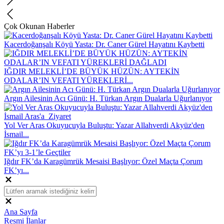
Çok Okunan Haberler
Kacerdoğanşalı Köyü Yasta: Dr. Caner Gürel Hayatını Kaybetti
IĞDIR MELEKLİ’DE BÜYÜK HÜZÜN: AYTEKİN
ODALAR’IN VEFATI YÜREKLERİ...
Argın Ailesinin Acı Günü: H. Türkan Argın Dualarla Uğurlanıyor
Yol Ver Aras Okuyucuyla Buluştu: Yazar Allahverdi Akyüz'den
İsmail...
Iğdır FK’da Karagümrük Mesaisi Başlıyor: Özel Maçta Çorum
FK’yı...
Ana Sayfa
Resmi İlanlar