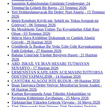
Sansürün Kaldırılışından Günümüz Cenderesine: 24
Temmuz'da Gölgeli Bir Bayra - 23 Temmuz 2026
Yeri Doldurulamayacak Bir Değer: Nuri Alagöz - 15 Temmuz
2026
Iğdırlı Kendisini Köylü mü, Şehirli mi, Yoksa Avrupalı mı
Görüyor? - 06 Temmuz 2026
Bu Memlekette Taşın Üstüne Taş Koyanlardan Allah Razı
Olsun - 03 Temmuz 2026
Iğdır'ın Hava Kirliliğine Dokunmak ve Cantürk Alagöz
Gerçeği - 29 Haziran 2026
Gönüllerde İz Bırakan Bir Veda: Güle Güle Kaymakamımız
Fatih Erdoğan - 27 Haziran 2026
Babalar Günü'nde Yürekte Büyüyen Hasret - 21 Haziran
2026
ABD, İSRAİL VE İRAN HESABI: TUTMAYAN
SENARYO - 17 Haziran 2026
ERMENİSTAN KAPILARIN AÇILMASINI İSTİYORSA
ÖDEVİNİ YAPMALIDIR - 14 Haziran 2026
CANTÜRK ALAGÖZ İŞTE BUDUR - 09 Haziran 2026
İnsan Tanıyınca Değer Veriyor: Merzifon'un Sessiz Asaleti -
08 Haziran 2026
Kurban Bayramında Artan Tüketim Alışkanlıkları ve
Paylaşma Kültürünün Zayıflaması - 25 Mayıs 2026
Türkistan'dan Yükselen Gelecek Vizyonu - 16 Mayıs 2026
Türk Dünyasında Yeni Dönem: Türk Devletleri Teşkilatı