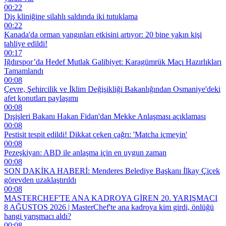
00:22
Diş kliniğine silahlı saldırıda iki tutuklama
00:22
Kanada'da orman yangınları etkisini artıyor: 20 bine yakın kişi
tahliye edildi!
00:17
Iğdırspor’da Hedef Mutlak Galibiyet: Karagümrük Maçı Hazırlıkları
Tamamlandı
00:08
Çevre, Şehircilik ve İklim Değişikliği Bakanlığından Osmaniye'deki
afet konutları paylaşımı
00:08
Dışişleri Bakanı Hakan Fidan'dan Mekke Anlaşması açıklaması
00:08
Pestisit tespit edildi! Dikkat çeken çağrı: 'Matcha içmeyin'
00:08
Pezeşkiyan: ABD ile anlaşma için en uygun zaman
00:08
SON DAKİKA HABERİ: Menderes Belediye Başkanı İlkay Çiçek
görevden uzaklaştırıldı
00:08
MASTERCHEF'TE ANA KADROYA GİREN 20. YARIŞMACI
8 AĞUSTOS 2026 | MasterChef'te ana kadroya kim girdi, önlüğü
hangi yarışmacı aldı?
00:08