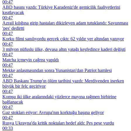
00:47
ABD basını yazdı: Türkiye Karadeniz'de gemicilik faaliyetlerini
kısıtlayacak
00:47
Azrail kılığına girip hastaları dikizleyen adam tutuklandı: Savunması
'pes' dedirtti
00:47
Korku filmi sanılıyordu gerçek çıktı: 62 yıldır yer altından yanıyor
00:47
3 milyon nüfuslu ülke, devasa altın yatağı keşfedince kaderi değişti
00:47
Matcha içmeyin çağrısı yapıldı
00:47
Mekke anlaşmasından sonra Yunanistan'dan Patriot hamlesi
00:47
ABD Başkanı Trump'ın ölüm tarihini yazdı: Merdivenden inerken
büyük bir felç geçiriyor
00:47
Komşu iki ülke aralarındaki yüzlerce mayına rağmen birbirine
bağlanacak
00:47
Gaz stokları eriyor: Avrupa'nın korktuğu başına geliyor
00:47
Rusya Ukrayna'da kritik noktaları hedef aldı: Peş peşe vurdu
00:33