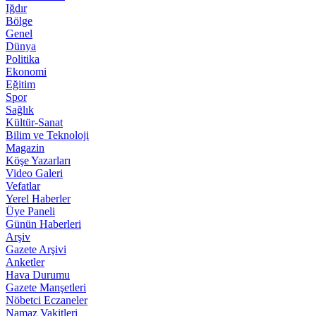
Iğdır
Bölge
Genel
Dünya
Politika
Ekonomi
Eğitim
Spor
Sağlık
Kültür-Sanat
Bilim ve Teknoloji
Magazin
Köşe Yazarları
Video Galeri
Vefatlar
Yerel Haberler
Üye Paneli
Günün Haberleri
Arşiv
Gazete Arşivi
Anketler
Hava Durumu
Gazete Manşetleri
Nöbetci Eczaneler
Namaz Vakitleri