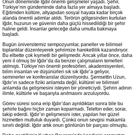
Onun döneminde Iğdır önemli gelişmeler yaşadı. Şehir,
Türkiye’nin gündeminde daha fazla yer almaya başladı.
Eğitimden kültüre, altyapıdan sosyal hayata kadar birçok
alanda önemli adımlar atıldı. Terörün gölgesinden kurtulan
Iğdır, huzurun ve güvenin daha güçlü hissedildiği bir şehir
haline geldi. İnsanlar geleceğe daha umutla bakmaya
başladı.
Bugün üniversitemiz sempozyumlar, paneller ve bilimsel
toplantılar düzenleyerek şehrimize hareketlilik kazandırıyor.
Bu elbette çok kıymetli bir gelişmedir. Ancak yıllar önce, daha
yeni il olmuş bir Iğdır’da da benzer çalışmaların temelleri
atılmıştı. Türkiye’nin önemli profesörleri, akademisyenleri,
bilim insanları ve düşünürleri sık sık Iğdır’a geliyor,
seminerler ve konferanslar düzenliyordu. Şemsettin Uzun,
Iğdır’ın sadece fiziki anlamda değil, kültürel ve bilimsel
anlamda da gelişmesini isteyen bir yöneticiydi. Şehrin adının
ilimle, kültürle ve başarıyla anılmasını arzuluyordu.
Görev süresi sona erip Iğdır’dan ayrıldıktan sonra bile bu
şehirle bağını hiçbir zaman koparmadı. Telefon eder, sorar,
takip ederdi. Iğdır’ın gelişmesini ister, yapılan her güzel
hizmetten mutluluk duyardı. Çünkü onun sevgisi makamla
sınırlı değildi. Iğdır artık onun gönlünün bir parçası olmuştu.