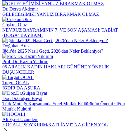
Dr. Derya Akdemir
GELECEĞİMİZİ YANLIZ BIRAKMAK OLMAZ
Coşkun Oluz
NEVRUZ BAYRAMININ 7. VE SON AŞAMASI: TABİAT
(DOĞA) BAYRAMI
Doğukan Aras
Iğdır'da 2025 Nasıl Geçti, 2026'dan Neler Bekleniyor?
Prof. Dr. Kazım Yıldırım
05 ARALIK KADIN HAKLARI GÜNÜNE YÖNELİK
DÜŞÜNCELER
Turgut ÖCAL
IĞDIR'DA AŞURA
Doç.Dr.Gülşen Bayat
Türk Mutfağı Kapsamında Yerel Mutfak Kültürünün Önemi : Iğdır
Mutfak Kültürü
Ali Eşref Uzundere
HOCALI "SOYKIRIM/KATLİAMI" NA GİDEN YOL