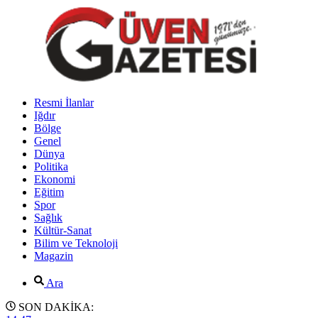
Resmi İlanlar
Iğdır
Bölge
Genel
Dünya
Politika
Ekonomi
Eğitim
Spor
Sağlık
Kültür-Sanat
Bilim ve Teknoloji
Magazin
Ara
SON DAKİKA: